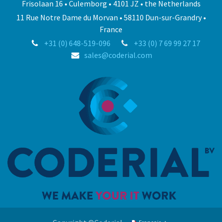
Frisolaan 16 • Culemborg • 4101 JZ • the Netherlands
11 Rue Notre Dame du Morvan • 58110 Dun-sur-Grandry •
France
+31 (0) 648-519-096
+33 (0) 7 69 99 27 17
sales@coderial.com